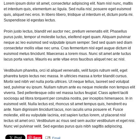
Lorem ipsum dolor sit amet, consectetur adipiscing elit. Nam nisl nunc, mattis
et interdum quis, elementum ac ligula. Sed nulla nisl, posuere eget euismod
quis, aliquet nec eros. In libero libero, tristique ut interdum et, dictum porta mi.
Suspendisse id egestas lectus.
Proin justo lectus, blandit vel auctor nec, pretium venenatis elit. Phasellus
purus justo, tempor ut molestie luctus, eleifend eget quam. Aliquam pulvinar
neque ac leo euismod sed vulputate ipsum semper. Sed sed quam sed diam
consectetur mollis vitae nec urna. Cras fermentum nisl eget augue dictum id
euismod metus tincidunt. Maecenas a lorem risus. Nunc sit amet ante luctus
lacus porta varius. Mauris eu ante vitae eros faucibus aliquet nec ac nisl.
Vestibulum pharetra, orci id aliquet venenatis, velit turpis rutrum velit, eget
pharetra turpis lectus nec massa. In ultricies massa a tortor blandit cursus.
Morbi sed nibh vel nulla porta ultrices. Ut neque tellus, laoreet sed volutpat
sed, pulvinar eu ipsum. Nullam rutrum ante eu neque molestie non tempus elit
viverra. Sed pellentesque odio vel massa luctus feugiat. Class aptent taciti
sociosqu ad litora torquent per conubia nostra, per inceptos himenaeos. In in
euismod velit. Nulla lectus est, rhoncus sit amet tempus quis, hendrerit eu
ante. Nam dignissim tincidunt lacus, non iaculis urna posuere et. Fusce
molestie, elit eu vulputate lacinia, est sapien luctus lorem, ut placerat nisl
lectus sit amet orci. Vestibulum ac risus sed sem auctor vestibulum et eget nisi.
Nunc vel pulvinar velit. Sed egestas purus quis nibh sagittis adipiscing.
Save
Email