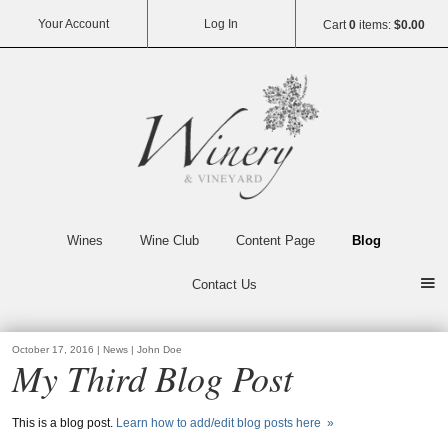
Your Account
Log In
Cart
0
items:
$0.00
Vin65
Wines
Wine Club
Content Page
Blog
Contact Us
October 17, 2016 | News | John Doe
My Third Blog Post
This is a blog post.
Learn how to add/edit blog posts here »